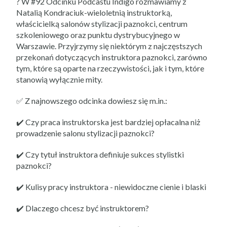
? W #92 Odcinku Podcastu Indigo rozmawiamy z
Natalią Kondraciuk-wieloletnią instruktorką,
właścicielką salonów stylizacji paznokci, centrum
szkoleniowego oraz punktu dystrybucyjnego w
Warszawie. Przyjrzymy się niektórym z najczęstszych
przekonań dotyczących instruktora paznokci, zarówno
tym, które są oparte na rzeczywistości, jak i tym, które
stanowią wyłącznie mity.
✅ Z najnowszego odcinka dowiesz się m.in.:
✔️ Czy praca instruktorska jest bardziej opłacalna niż
prowadzenie salonu stylizacji paznokci?
✔️ Czy tytuł instruktora definiuje sukces stylistki
paznokci?
✔️ Kulisy pracy instruktora - niewidoczne cienie i blaski
✔️ Dlaczego chcesz być instruktorem?