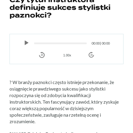
definiuje sukces stylistki
paznokci?
Audio
Player
00:00
|
00:00
1.00x
15
15
? W branży paznokci często istnieje przekonanie, że
osiągnięcie prawdziwego sukcesu jako stylistki
rozpoczyna się od zdobycia kwalifikacji
instruktorskich. Ten fascynujący zawód, który zyskuje
coraz większą popularność w dzisiejszym
społeczeństwie, zasługuje na rzetelną ocenę i
zrozumienie.